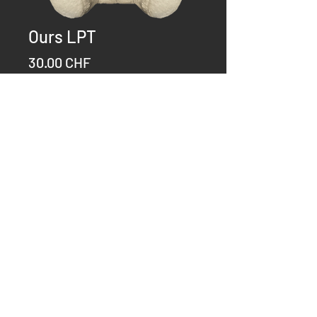
Ours LPT
Prix
30.00 CHF
Quantité
*
Ajouter au panier
Commander et payer
Contact:
sylvainbuehler@gmail.com
ou
078.809.58.72